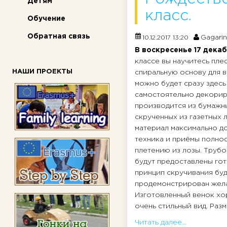
Детям
класс.
Обучение
Обратная связь
Gagarin
10.12.2017 13:20
В воскресенье 17 дека
классе вы научитесь пле
НАШИ ПРОЕКТЫ
спиральную основу для 
можно будет сразу здесь
самостоятельно декорир
производится из бумажн
скрученных из газетных ли
материал максимально до
техника и приёмы полно
плетению из лозы. Трубо
будут предоставлены гот
принцип скручивания бу
продемонстрирован жел
Изготовленный венок хо
очень стильный вид. Разм
Читать далее...