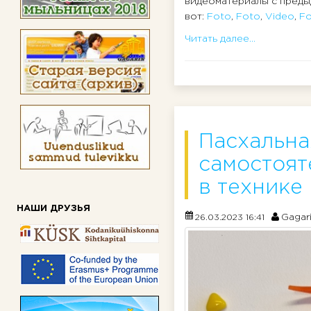
видеоматериалы с преды
вот:
Foto
,
Foto
,
Video
,
F
Читать далее...
Пасхальна
самостоят
в технике
НАШИ ДРУЗЬЯ
Gagar
26.03.2023 16:41