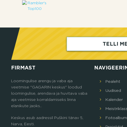
TELLI ME
FIRMAST
NAVIGEERI
Loomingulise arengu ja vaba aja
Pealeht
veetmise "GAGARIN keskus" loodud
Uudised
loomingulise, arendava ja huvitava vaba
aja veetmise korraldamiseks linna
Кalender
elanikute jaoks..
Meistriklas
Keskus asub aadressil Puškini tänav 5,
Fotoalbum
Narva, Eesti.