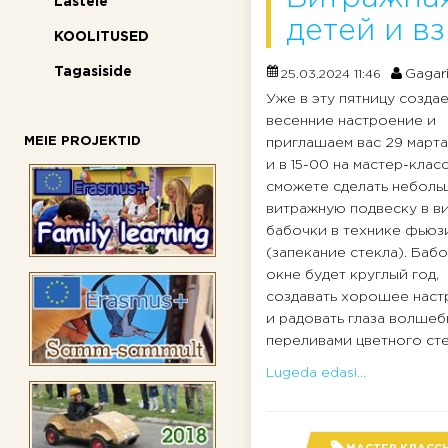
Lastele
детей и в
KOOLITUSED
Tagasiside
Gagar
25.03.2024 11:46
Уже в эту пятницу созда
весенние настроение и
MEIE PROJEKTID
приглашаем вас 29 марта
и в 15-00 на мастер-класс
сможете сделать небол
витражную подвеску в в
бабочки в технике фьюз
(запекание стекла). Бабо
окне будет круглый год,
создавать хорошее нас
и радовать глаза волше
переливами цветного стек
Lugeda edasi...