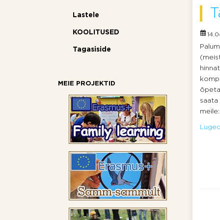
T
Lastele
KOOLITUSED
14.0
Palum
Tagasiside
(meist
hinnat
kompl
MEIE PROJEKTID
õpeta
saata 
meile
Lugeda