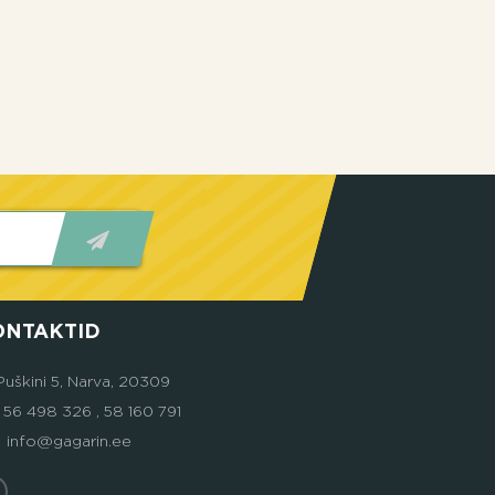
ONTAKTID
Puškini 5, Narva, 20309
6 498 326 , 58 160 791
info@gagarin.ee