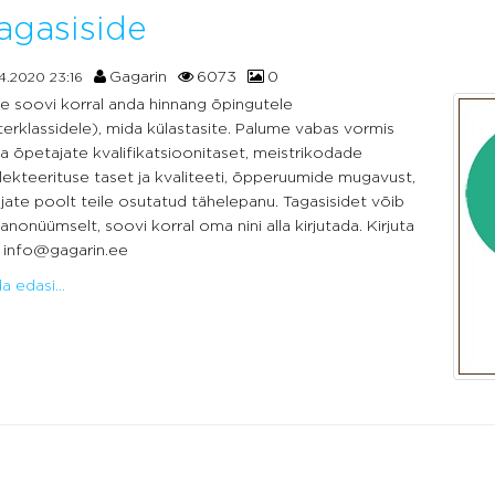
agasiside
Gagarin
6073
0
4.2020 23:16
e soovi korral anda hinnang õpingutele
erklassidele), mida külastasite. Palume vabas vormis
a õpetajate kvalifikatsioonitaset, meistrikodade
ekteerituse taset ja kvaliteeti, õpperuumide mugavust,
jate poolt teile osutatud tähelepanu. Tagasisidet võib
anonüümselt, soovi korral oma nini alla kirjutada. Kirjuta
: info@gagarin.ee
 edasi...