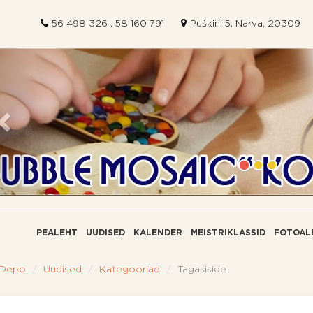
56 498 326 , 58 160 791
Puškini 5, Narva, 20309
Eelmine
PEALEHT
UUDISED
КALENDER
MEISTRIKLASSID
FOTOAL
 Depo
Uudised
Kategooriad
Tagasiside