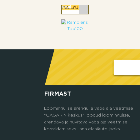
FIRMAST
Loomingulise arengu ja vaba aja veetmise
"GAGARIN keskus" loodud loomingulise,
arendava ja huvitava vaba aja veetmise
korraldamiseks linna elanikute jaoks..