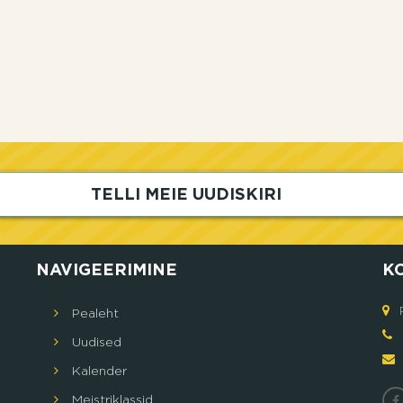
TELLI MEIE UUDISKIRI
NAVIGEERIMINE
K
Pealeht
5
Uudised
Кalender
Meistriklassid