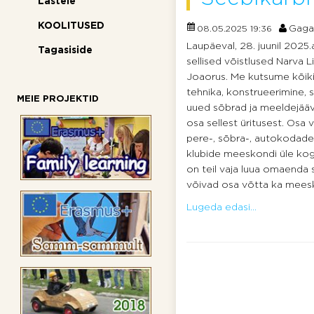
Lastele
KOOLITUSED
Gaga
08.05.2025 19:36
Laupäeval, 28. juunil 2025
Tagasiside
sellised võistlused Narva 
Joaorus. Me kutsume kõiki,
tehnika, konstrueerimine, s
MEIE PROJEKTID
uued sõbrad ja meeldejää
osa sellest üritusest. Os
pere-, sõbra-, autokodade-
klubide meeskondi üle kogu
on teil vaja luua omaenda 
võivad osa võtta ka mees
Lugeda edasi...