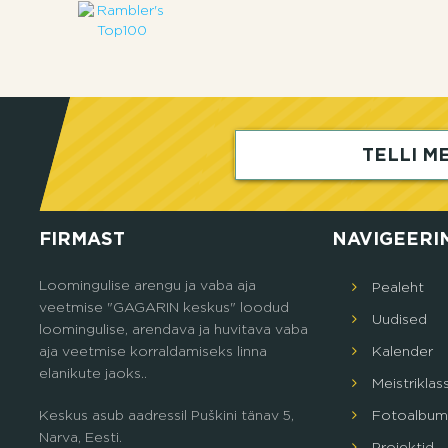
TELLI ME
FIRMAST
NAVIGEERI
Loomingulise arengu ja vaba aja
Pealeht
veetmise "GAGARIN keskus" loodud
Uudised
loomingulise, arendava ja huvitava vaba
aja veetmise korraldamiseks linna
Кalender
elanikute jaoks..
Meistriklas
Keskus asub aadressil Puškini tänav 5,
Fotoalbum
Narva, Eesti.