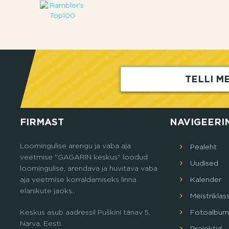
TELLI ME
FIRMAST
NAVIGEERI
Loomingulise arengu ja vaba aja
Pealeht
veetmise "GAGARIN keskus" loodud
Uudised
loomingulise, arendava ja huvitava vaba
aja veetmise korraldamiseks linna
Кalender
elanikute jaoks..
Meistriklas
Keskus asub aadressil Puškini tänav 5,
Fotoalbum
Narva, Eesti.