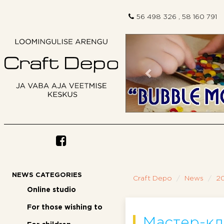
56 498 326 , 58 160 791
Previous
NEWS CATEGORIES
Craft Depo
News
2
Online studio
For those wishing to
Мастер-кл