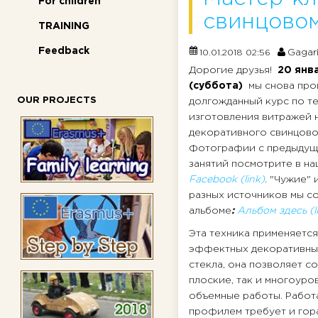
For children
свинцовом
TRAINING
Feedback
Gagar
10.01.2018 02:56
Дорогие друзья!
20 янв
(суббота)
мы снова про
OUR PROJECTS
долгожданный курс по т
изготовления витражей 
декоративного свинцово
Фотографии с предыдущ
занятий посмотрите в н
Facebook (link)
. "Чужие" 
разных источников мы с
альбоме
:
Альбом здесь (l
Эта техника применяется
эффектных декоративных
стекла, она позволяет со
плоские, так и многоуро
объемные работы. Работ
профилем требует и гор