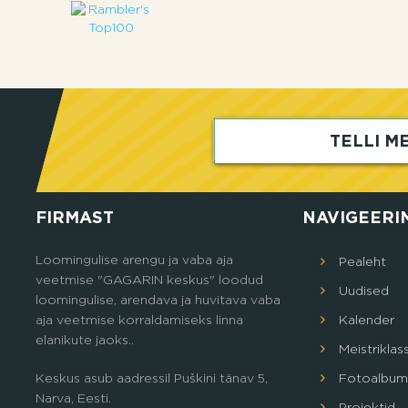
TELLI ME
FIRMAST
NAVIGEERI
Loomingulise arengu ja vaba aja
Pealeht
veetmise "GAGARIN keskus" loodud
Uudised
loomingulise, arendava ja huvitava vaba
aja veetmise korraldamiseks linna
Кalender
elanikute jaoks..
Meistriklas
Keskus asub aadressil Puškini tänav 5,
Fotoalbum
Narva, Eesti.