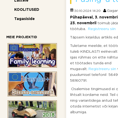
Lastele
KOOLITUSED
Gagar
30.10.2024 14:20
Pühapäeval, 3. novembri
Tagasiside
23. novembril
toimub järj
töötuba.
Registreeru siin
MEIE PROJEKTID
Täpsem kirjeldus artiklis eda
Tuletame meelde, et tööt
tuleb KINDLASTI eelnevalt 
igas rühmas on ette nähtud
et töötades tunda end
mugavalt.
Registreeru siin
v
puudumisel telefonil 564
58160791.
Osalemise tingimused ei 
lihtsalt kordame neid. Teil
ning variantidega antud te
otsida internetist või kir
albumiga.