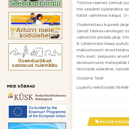
Töötoa raames toimub just 
mis seejärel sulatatakse s
kätte valmimise käigus (1-
Osalemistasu kujuneb järgn
(ainult täiskasvanutega) o
valmistöö pindala järgi. O
€ (ühekordse klaasi puhul)
maksumusest arvestatakse
mitu eset, seejuures arv
eksklusiivsete materjalid
teostada sularahas, tasud
Ootame Teid!
MEIE SÕBRAD
Lisainfo telefonidel 56498
МАСТЕР КЛАСС