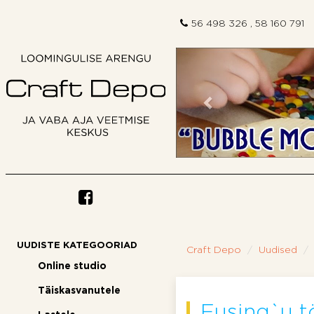
56 498 326 , 58 160 791
Eelmine
UUDISTE KATEGOORIAD
Craft Depo
Uudised
Online studio
Täiskasvanutele
Fusing`u 