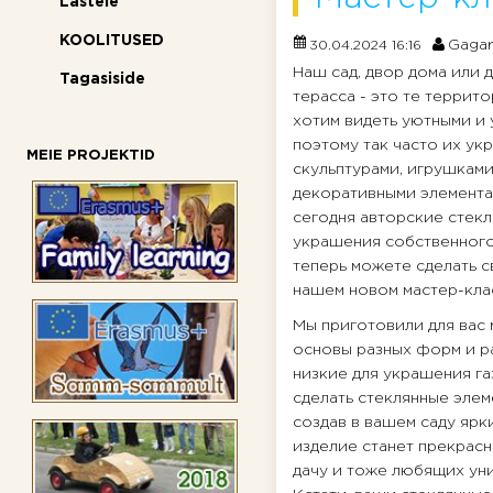
Lastele
KOOLITUSED
Gagar
30.04.2024 16:16
Наш сад, двор дома или д
Tagasiside
терасса - это те террит
хотим видеть уютными и 
поэтому так часто их у
MEIE PROJEKTID
скульптурами, игрушками
декоративными элемента
сегодня авторские стек
украшения собственного
теперь можете сделать с
нашем новом мастер-кла
Мы приготовили для вас
основы разных форм и р
низкие для украшения га
сделать стеклянные элем
создав в вашем саду ярк
изделие станет прекрас
дачу и тоже любящих ун