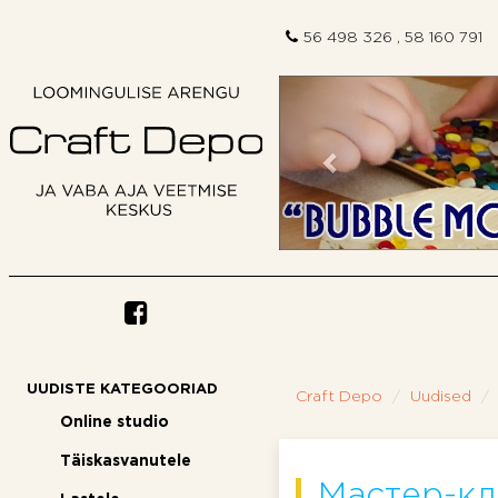
56 498 326 , 58 160 791
Eelmine
UUDISTE KATEGOORIAD
Craft Depo
Uudised
Online studio
Täiskasvanutele
Мастер-кл