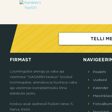
TELLI ME
FIRMAST
NAVIGEERI
Loomingulise arengu ja vaba aja
Pealeht
veetmise "GAGARIN keskus" loodud
Uudised
loomingulise, arendava ja huvitava vaba
aja veetmise korraldamiseks linna
Кalender
elanikute jaoks..
Meistriklas
Keskus asub aadressil Puškini tänav 5,
Fotoalbum
Narva, Eesti.