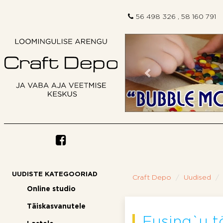
56 498 326 , 58 160 791
Eelmine
UUDISTE KATEGOORIAD
Craft Depo
Uudised
Online studio
Täiskasvanutele
Fusing`u 