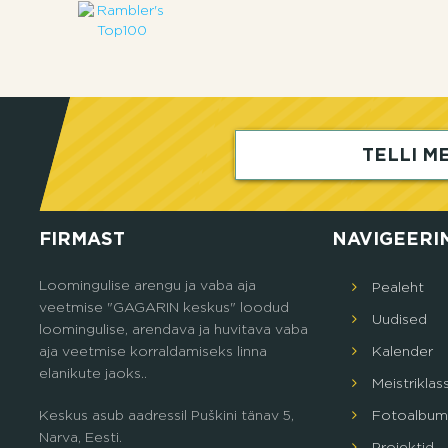
TELLI ME
FIRMAST
NAVIGEERI
Loomingulise arengu ja vaba aja
Pealeht
veetmise "GAGARIN keskus" loodud
Uudised
loomingulise, arendava ja huvitava vaba
aja veetmise korraldamiseks linna
Кalender
elanikute jaoks..
Meistriklas
Keskus asub aadressil Puškini tänav 5,
Fotoalbum
Narva, Eesti.