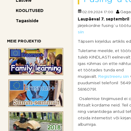
Lastele
KOOLITUSED
Gaga
02.09.2024 17:00
Laupäeval 7. septembril
Tagasiside
järjekordne fusing`u tööt
siin
MEIE PROJEKTID
Täpsem kirjeldus artiklis eda
Tuletame meelde, et tööt
tuleb KINDLASTI eelnevalt 
igas rühmas on ette nähtud
et töötades tunda end
mugavalt.
Registreeru siin
v
puudumisel telefonil 564
58160791.
Osalemise tingimused ei 
lihtsalt kordame neid. Teil
ning variantidega antud te
otsida internetist või kir
albumiga.