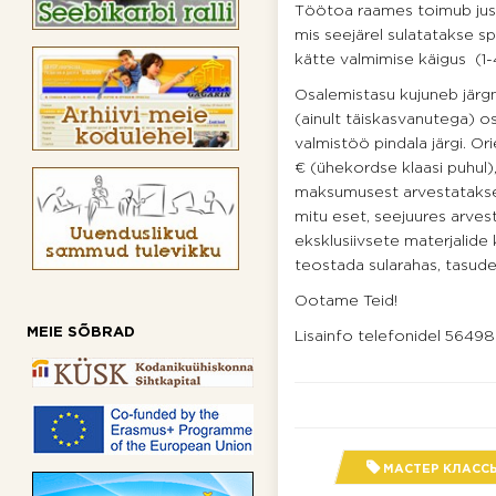
Töötoa raames toimub just 
mis seejärel sulatatakse s
kätte valmimise käigus (1-
Osalemistasu kujuneb järgn
(ainult täiskasvanutega) o
valmistöö pindala järgi. O
€ (ühekordse klaasi puhul)
maksumusest arvestatakse
mitu eset, seejuures arv
eksklusiivsete materjalid
teostada sularahas, tasud
Ootame Teid!
MEIE SÕBRAD
Lisainfo telefonidel 56498
МАСТЕР КЛАСС