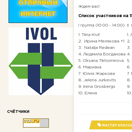
Ждем вас!
Список участников на 1
I группа (10:00 - 14:00)
II
1. Tiina Kivil
1.
2. Ирина Мелякова +1
2.
3. Natalja Redean
3.
4. Людмила Богданова
4.
5. Oksana Tikhomirova
5.
6. Мариана
6.
7. Юлия Жаркова
7.
8. Jelena Jurkevits
8.
9. Irena Grosbergs
9.
10. Елена
10
СЧЁТЧИКИ
МАСТЕР КЛАСС