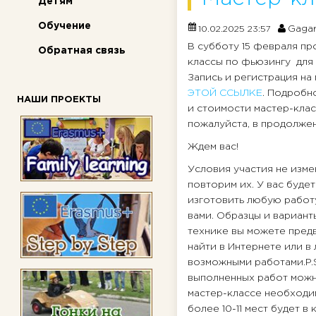
Детям
Обучение
Gagar
10.02.2025 23:57
В субботу 15 февраля пр
Обратная связь
классы по фьюзингу для 
Запись и регистрация на
ЭТОЙ ССЫЛКЕ
. Подробн
НАШИ ПРОЕКТЫ
и стоимости мастер-клас
пожалуйста, в продолжени
Ждем вас!
Условия участия не изме
повторим их. У вас буде
изготовить любую работ
вами. Образцы и вариант
технике вы можете пред
найти в Интернете или в
возможными работами.P.
выполненных работ мож
мастер-классе необходи
более 10-11 мест будет 