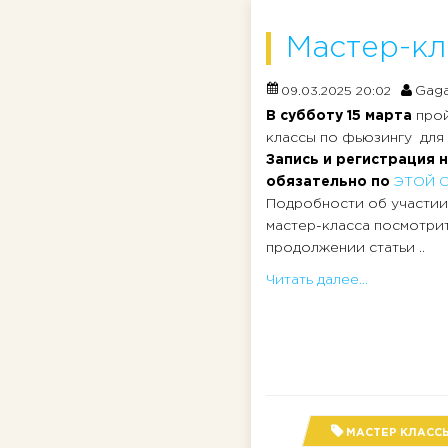
Мастер-кл
Gaga
09.03.2025 20:02
В субботу 15 марта
прой
классы по фьюзингу для 
Запись и регистрация 
обязательно по
ЭТОЙ 
Подробности об участии
мастер-класса посмотрит
продолжении статьи ..
Читать далее...
МАСТЕР КЛАСС