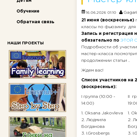
Детям
Обучение
Gagar
16.06.2026 01:10
21 июня (воскресенье)
Обратная связь
классы по фьюзингу для 
Запись и регистрация 
обязательно по
ЭТОЙ 
НАШИ ПРОЕКТЫ
Подробности об участии
мастер-класса посмотрит
продолжении статьи ..
Ждем вас!
Список участников на 
(воскресенье):
I группа (10:00 -
II г
14:00)
19:0
1. Oksana Jakovleva
1. O
2. Людмила
2. 
Богданова
Бог
3. I.Grosbergs
3. I