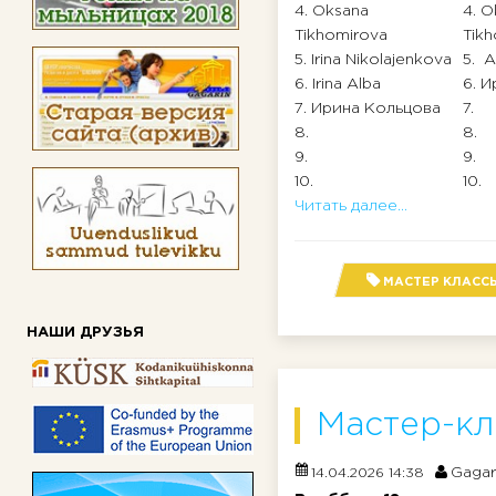
4. Oksana
4. O
Tikhomirova
Tik
5. Irina Nikolajenkova
5. A
6. Irina Alba
6. 
7. Ирина Кольцова
7.
8.
8.
9.
9.
10.
10.
Читать далее...
МАСТЕР КЛАСС
НАШИ ДРУЗЬЯ
Мастер-кл
Gagar
14.04.2026 14:38