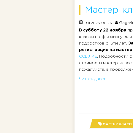
Мастер-кл
Gagari
19.11.2025 00:26
В субботу 22 ноября
пр
классы по фьюзингу для
подростков с 16ти лет.
З
регистрация на мастер
ССЫЛКЕ
. Подробности о
стоимости мастер-класс
пожалуйста, в продолжени
Читать далее...
МАСТЕР КЛАСС