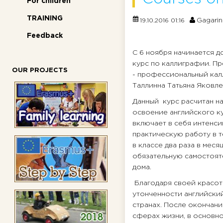
For children
TRAINING
Gagarin
19.10.2016 01:16
Feedback
С 6 ноября начинается 
курс по каллиграфии. П
OUR PROJECTS
- профессиональный кал
Таллинна Татьяна Яковле
Данный курс расчитан н
освоение английского к
включает в себя интенс
практическую работу в т
в классе два раза в месяц
обязательную самостоят
дома.
Благодаря своей красот
утонченности английский
странах. После окончани
сферах жизни, в основн