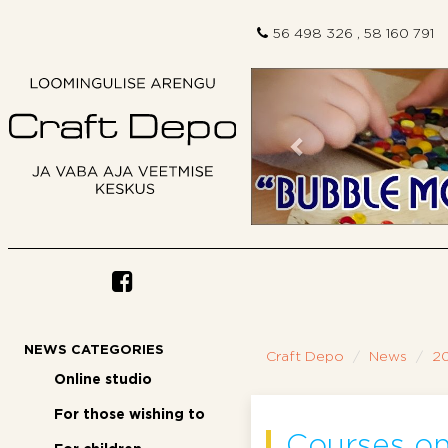
56 498 326 , 58 160 791
Previous
NEWS CATEGORIES
Craft Depo
News
20
Online studio
For those wishing to
Courses on