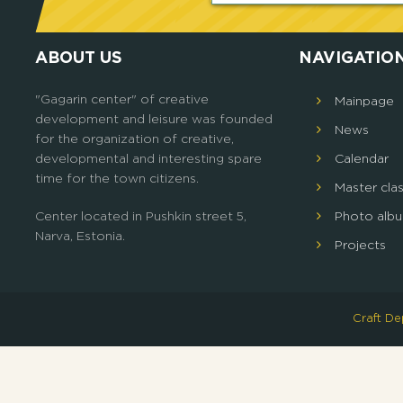
ABOUT US
NAVIGATIO
"Gagarin center" of creative
Mainpage
development and leisure was founded
News
for the organization of creative,
developmental and interesting spare
Calendar
time for the town citizens.
Master cla
Center located in Pushkin street 5,
Photo alb
Narva, Estonia.
Projects
Craft D