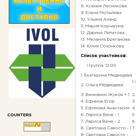
8. Ксения Лесникова
9. Елена Мотылева
10. Ульяна Аланд
11. Мария Корчагина
12. Дарина Липатова
13. Мелания Бреганова
14. Юлия Созонкова
Список участников:
I группа, 12:00
I
1. Екатерина Медведева
1
2. Ольга Медведева
3. Вениамин Жуков + 1
2.
4. Ефимов Егор
3
5. Ефимова Анастасия
4
6. Лариса Вене - 1
5
COUNTERS
7. Лариса Вене - 2
6
8. Светлана Савосто - 1
7
9. Светлана Савосто -