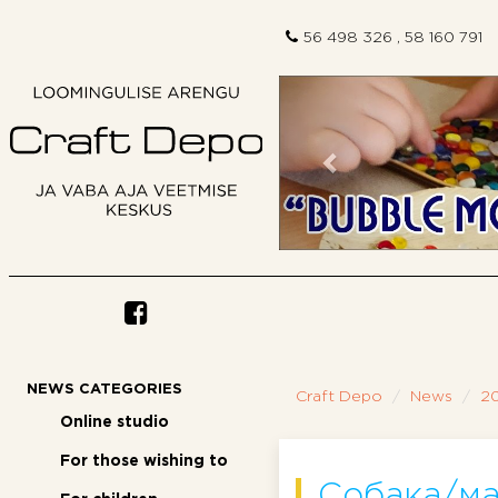
56 498 326 , 58 160 791
Previous
NEWS CATEGORIES
Craft Depo
News
20
Online studio
For those wishing to
Собака/ма