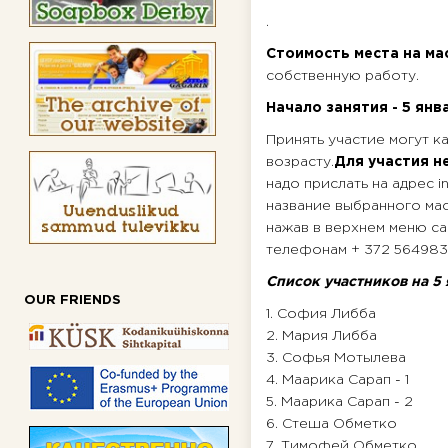
.
Стоимость места на ма
собственную работу.
Начало занятия - 5 январ
Принять участие могут ка
возрасту.
Для участия н
надо прислать на адрес 
название выбранного мас
нажав в верхнем меню са
телефонам + 372 5649832
Список участников на 5 я
OUR FRIENDS
1. София Либба
2. Мария Либба
3. Софья Мотылева
4. Маарика Сарап - 1
5. Маарика Сарап - 2
6. Стеша Обметко
7. Тимофей Обметко