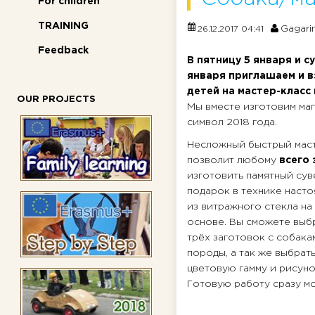
For children
TRAINING
Gagari
26.12.2017 04:41
Feedback
В пятницу 5 января и с
января приглашаем и в
детей на мастер-класс 
OUR PROJECTS
Мы вместе изготовим маг
символ 2018 года.
Несложный быстрый мас
позволит любому
всего з
изготовить памятный сув
подарок в технике наст
из витражного стекла на
основе. Вы сможете выбр
трёх заготовок с собака
породы, а так же выбрат
цветовую гамму и рисуно
Готовую работу сразу мо