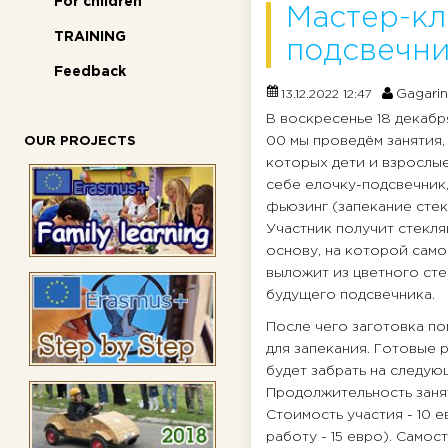
For children
Мастер-кл
TRAINING
подсвечни
Feedback
Gagarin
13.12.2022 12:47
В воскресенье 18 декабря 
00 мы проведём занятия,
OUR PROJECTS
которых дети и взрослые
себе елочку-подсвечник,
фьюзинг (запекание стекл
Участник получит стекля
основу, на которой сам
выложит из цветного сте
будущего подсвечника.
После чего заготовка по
для запекания. Готовые
будет забрать на следую
Продолжительность заняти
Стоимость участия - 10
работу - 15 евро). Самос