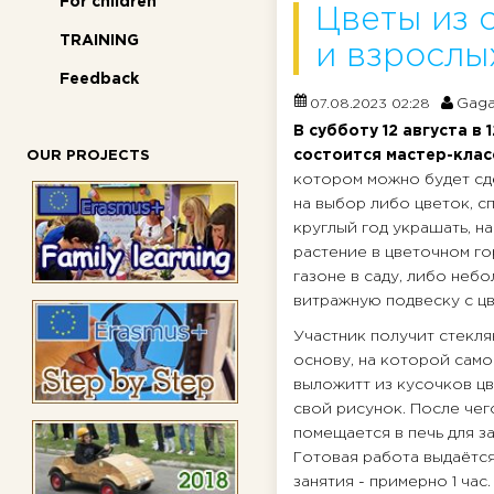
For children
Цветы из с
TRAINING
и взрослы
Feedback
Gaga
07.08.2023 02:28
В субботу 12 августа в 
состоится мастер-клас
OUR PROJECTS
котором можно будет сде
на выбор либо цветок, 
круглый год украшать, н
растение в цветочном го
газоне в саду, либо неб
витражную подвеску с цв
Участник получит стекля
основу, на которой сам
выложитт из кусочков цв
свой рисунок. После чег
помещается в печь для з
Готовая работа выдаётс
занятия - примерно 1 час.