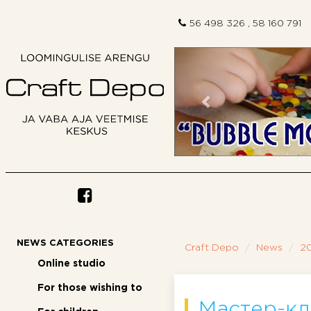
56 498 326 , 58 160 791
Previous
NEWS CATEGORIES
Craft Depo
News
2
Online studio
For those wishing to
Мастер-кл