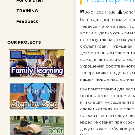
For children
TRAINING
Gagar
30.04.2024 16:16
Наш сад, двор дома или д
Feedback
терасса - это те террит
хотим видеть уютными и 
поэтому так часто их у
OUR PROJECTS
скульптурами, игрушками
декоративными элемента
сегодня авторские стек
украшения собственного
теперь можете сделать с
нашем новом мастер-кла
Мы приготовили для вас
основы разных форм и р
низкие для украшения га
сделать стеклянные элем
создав в вашем саду ярк
изделие станет прекрас
дачу и тоже любящих ун