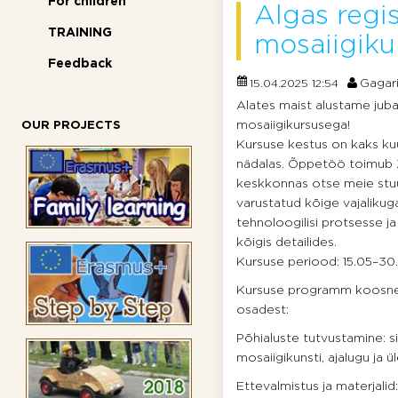
For children
Algas regis
TRAINING
mosaiigiku
Feedback
Gagar
15.04.2025 12:54
Alates maist alustame juba
mosaiigikursusega!
OUR PROJECTS
Kursuse kestus on kaks kuu
nädalas. Õppetöö toimub
keskkonnas otse meie stuu
varustatud kõige vajalikuga
tehnoloogilisi protsesse j
kõigis detailides.
Kursuse periood: 15.05–30
Kursuse programm koosne
osadest:
Põhialuste tutvustamine: s
mosaiigikunsti, ajalugu ja
Ettevalmistus ja materjalid: