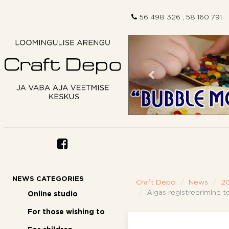
56 498 326 , 58 160 791
Previous
NEWS CATEGORIES
Craft Depo
News
2
Algas registreerimine t
Online studio
For those wishing to