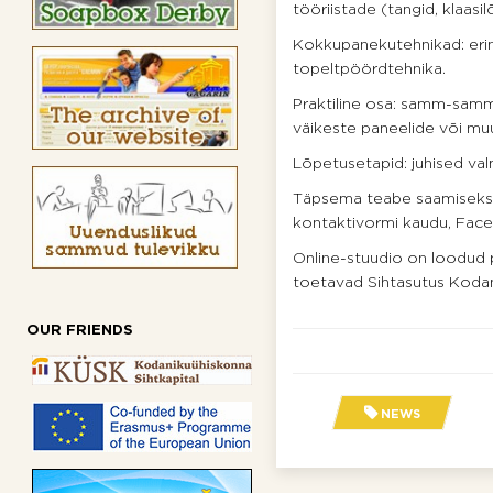
tööriistade (tangid, klaasil
Kokkupanekutehnikad: erin
topeltpöördtehnika.
Praktiline osa: samm-sammu
väikeste paneelide või mu
Lõpetusetapid: juhised valm
Täpsema teabe saamiseks 
kontaktivormi kaudu, Face
Online-stuudio on loodud 
toetavad Sihtasutus Kodani
OUR FRIENDS
NEWS