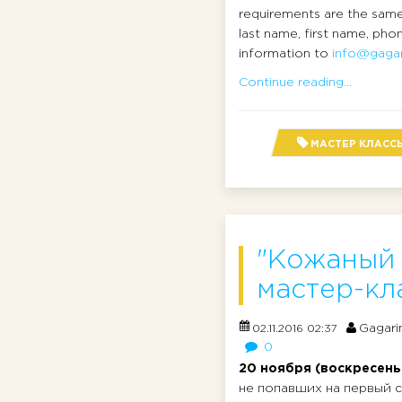
requirements are the same a
last name, first name, ph
information to
info@gagar
Continue reading...
МАСТЕР КЛАСС
"Кожаный 
мастер-кл
Gagari
02.11.2016 02:37
0
20 ноября (воскресень
не попавших на первый 