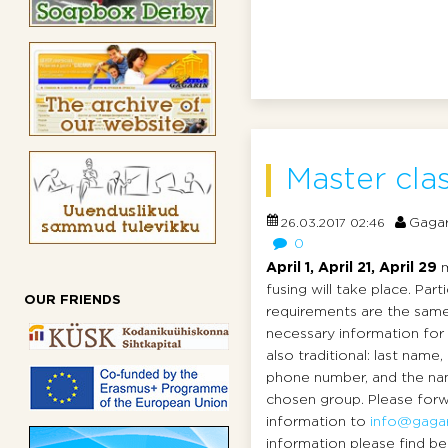
Master clas
Gagar
26.03.2017 02:46
0
April 1, April 21, April 29
m
fusing will take place. Part
OUR FRIENDS
requirements are the same
necessary information for r
also traditional: last name,
phone number, and the na
chosen group. Please forw
information to
info@gagar
information please find bel