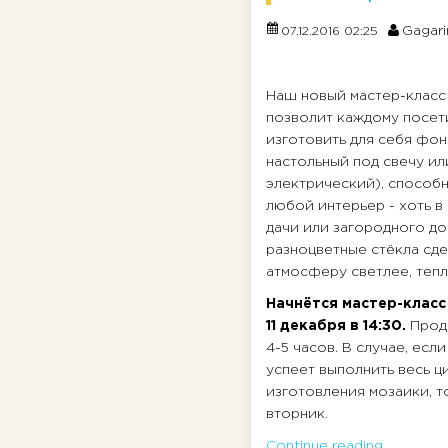
Gagari
07.12.2016 02:25
Наш новый мастер-класс
позволит каждому посе
изготовить для себя фон
настольный под свечу ил
электрический), способ
любой интерьер - хоть в 
дачи или загородного д
разноцветные стёкла сд
атмосферу светлее, тепл
Начнётся мастер-класс
11 декабря в 14:30.
Прод
4-5 часов. В случае, если
успеет выполнить весь ц
изготовления мозаики, т
вторник.
Continue reading...