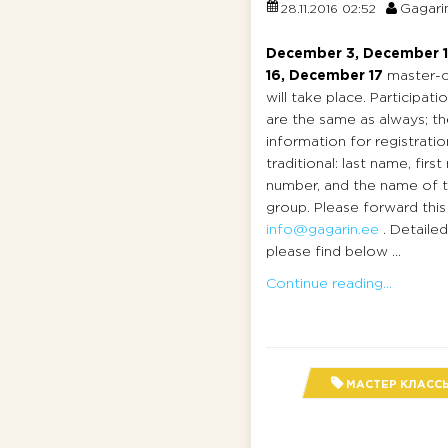
Gagari
28.11.2016 02:52
December 3, December 
16, December 17
master-cl
will take place. Participat
are the same as always; t
information for registration
traditional: last name, fir
number, and the name of 
group. Please forward this
info@gagarin.ee
. Detaile
please find below ...
Continue reading...
МАСТЕР КЛАСС