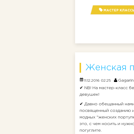
МАСТЕР КЛАСС
Женская п
Gagarin
11.12.2016 02:25
✔ NB! На мастер-класс б
девушек!
✔ Давно обещанный нами
посвященный созданию и
модных "женских портупе
это, с чем носить и нужн
погуглите.