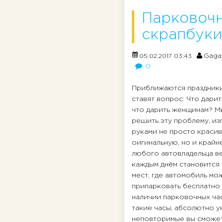
Парковочн
скрапбуки
Gaga
05.02.2017 03:43
0
Приближаются праздники
ставят вопрос: Что дари
что дарить женщинам? М
решить эту проблему, и
руками не просто краси
оигинальную, но и крайн
любого автовладельца в
каждым днём становится
мест, где автомобиль мо
припарковать бесплатно
наличии парковочных ча
такие часы, абсолютно у
неповторимые вы сможет