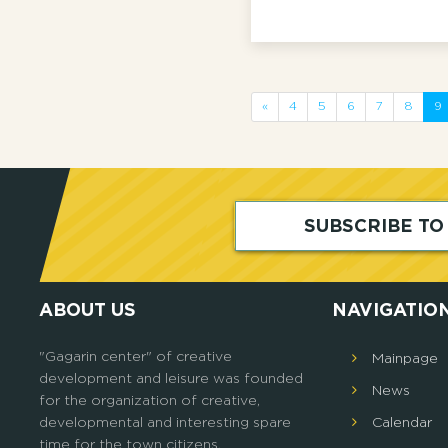
«
4
5
6
7
8
9
SUBSCRIBE T
ABOUT US
NAVIGATIO
"Gagarin center" of creative
Mainpage
development and leisure was founded
News
for the organization of creative,
developmental and interesting spare
Calendar
time for the town citizens.