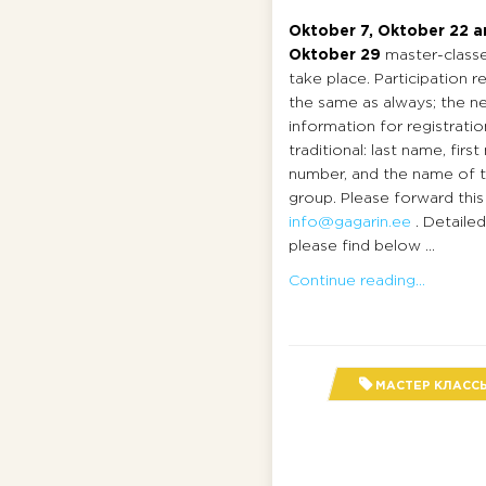
Oktober 7, Oktober 22 
Oktober 29
master-classes
take place. Participation 
the same as always; the n
information for registration
traditional: last name, fir
number, and the name of 
group. Please forward this
info@gagarin.ee
. Detaile
please find below ...
Continue reading...
МАСТЕР КЛАСС