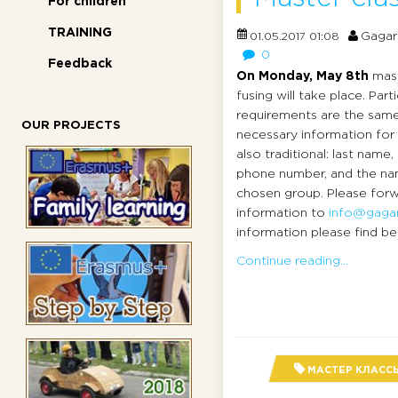
For children
TRAINING
Gagar
01.05.2017 01:08
0
Feedback
On Monday, May 8th
mast
fusing will take place. Part
requirements are the same
OUR PROJECTS
necessary information for r
also traditional: last name,
phone number, and the na
chosen group. Please forw
information to
info@gagar
information please find bel
Continue reading...
МАСТЕР КЛАСС