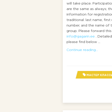
will take place. Participat
are the same as always; t
information for registration
traditional: last name, fir
number, and the name of 
group. Please forward this
info@gagarin.ee
. Detaile
please find below ...
Continue reading...
МАСТЕР КЛАСС