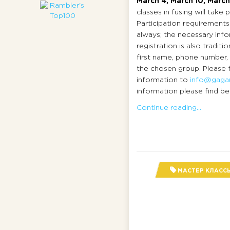
March 4, March 10, March
classes in fusing will take p
Participation requirements
always; the necessary info
registration is also traditio
first name, phone number,
the chosen group. Please 
information to
info@gagar
information please find bel
Continue reading...
МАСТЕР КЛАСС