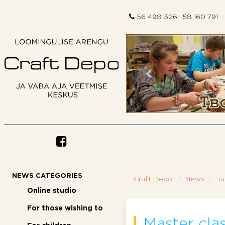
56 498 326 , 58 160 791
Previous
NEWS CATEGORIES
Craft Depo
News
Ta
Online studio
For those wishing to
Master clas