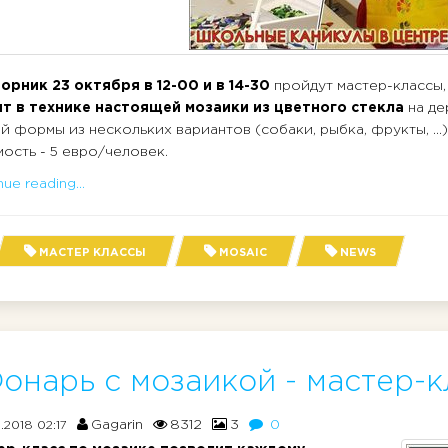
орник 23 октября в 12-00 и в 14-30
пройдут мастер-классы,
ит в технике настоящей мозаики из цветного стекла
на де
й формы из нескольких вариантов (собаки, рыбка, фрукты, ...)
ость - 5 евро/человек.
ue reading...
МАСТЕР КЛАССЫ
MOSAIC
NEWS
онарь с мозаикой - мастер-к
Gagarin
8312
3
0
0.2018 02:17