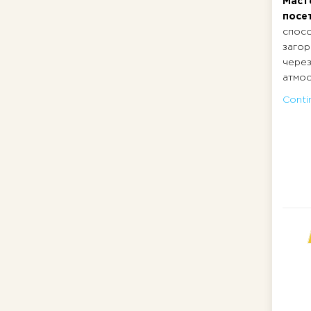
Маст
посе
спосо
загор
через
атмос
Contin