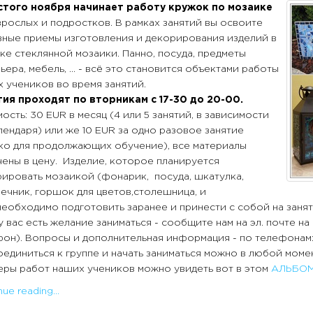
стого ноября начинает работу кружок по мозаике
зрослых и подростков. В рамках занятий вы освоите
ные приемы изготовления и декорирования изделий в
ке стеклянной мозаики. Панно, посуда, предметы
ьера, мебель, ... - всё это становится объектами работы
 учеников во время занятий.
тия проходят по вторникам с 17-30 до 20-00.
ость: 30 EUR в месяц (4 или 5 занятий, в зависимости
лендаря) или же 10 EUR за одно разовое занятие
ко для продолжающих обучение), все материалы
ены в цену. Изделие, которое планируется
ировать мозаикой (фонарик, посуда, шкатулка,
ечник, горшок для цветов,столешница, и
 необходимо подготовить заранее и принести с собой на заня
у вас есть желание заниматься - сообщите нам на эл. почте на
он). Вопросы и дополнительная информация - по телефонам:
единиться к группе и начать заниматься можно в любой момен
ры работ наших учеников можно увидеть вот в этом
АЛЬБО
ue reading...