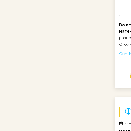
Во вт
магн
разно
Стоим
Contin
Ф
14.1