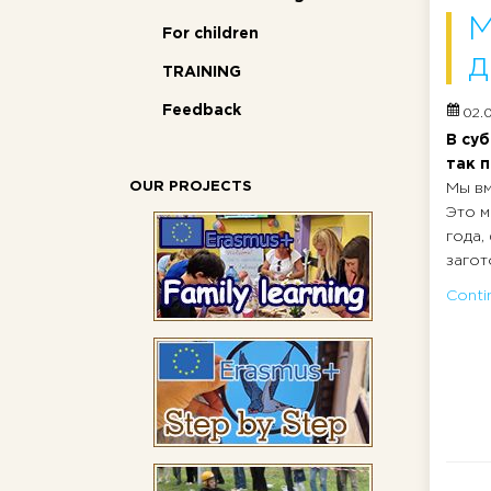
М
For children
д
TRAINING
Feedback
02.0
В суб
так 
OUR PROJECTS
Мы вм
Это м
года,
загот
Contin