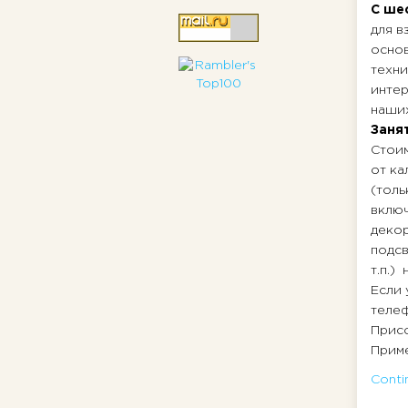
С ше
для в
основ
техни
интер
наших
Заня
Стоим
от ка
(толь
включ
декор
подсв
т.п.)
Если 
телеф
Присо
Приме
Contin