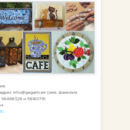
тие.
 адрес info@gagarin.ee (имя, фамилия,
 56498326 и 58160791.
т.
МЕ
.