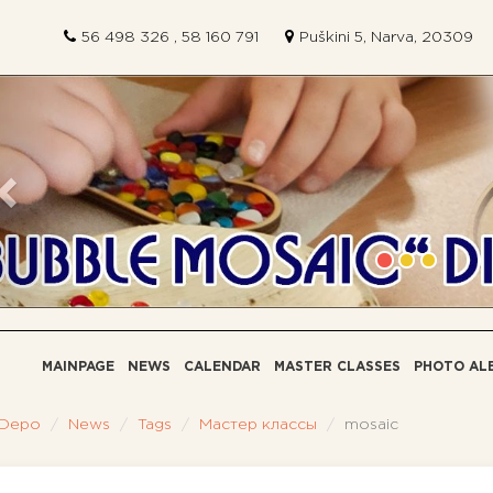
56 498 326 , 58 160 791
Puškini 5, Narva, 20309
Previous
MAINPAGE
NEWS
CALENDAR
MASTER CLASSES
PHOTO AL
 Depo
News
Tags
Мастер классы
mosaic