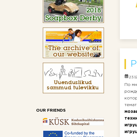
Р
23.1
По мн
рожде
котор
темат
OUR FRIENDS
моза
техн
игру
игру