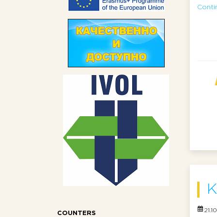
Contin
К
21.1
COUNTERS