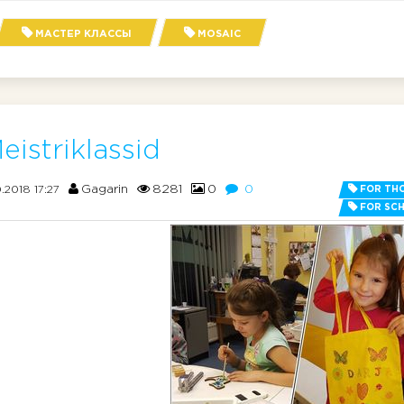
МАСТЕР КЛАССЫ
MOSAIC
eistriklassid
Gagarin
8281
0
0
0.2018 17:27
FOR THO
FOR SC