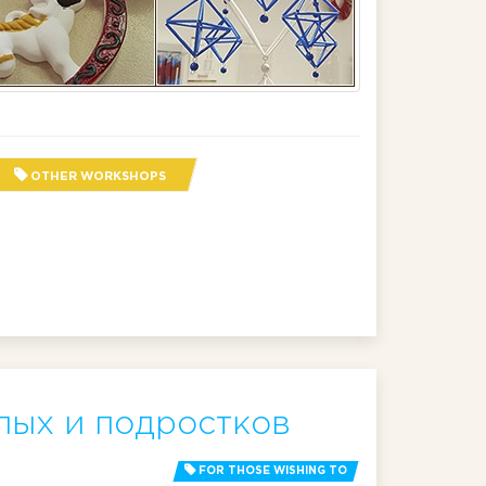
OTHER WORKSHOPS
лых и подростков
FOR THOSE WISHING TO