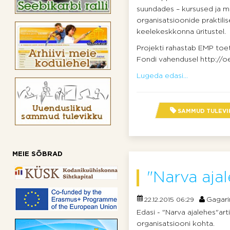
suundades – kursused ja me
organisatsioonide praktil
keelekeskkonna üritustel.
Projekti rahastab EMP to
Fondi vahendusel http://oe
Lugeda edasi...
SAMMUD TULEVI
MEIE SÕBRAD
"Narva ajal
Gagari
22.12.2015 06:29
Edasi - "Narva ajalehes"arti
organisatsiooni kohta.