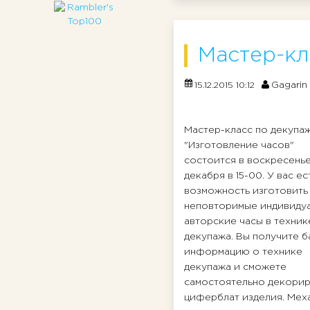
Мастер-кл
Gagarin
15.12.2015 10:12
Мастер-класс по декупа
"Изготовление часов"
состоится в воскресенье
декабря в 15-00. У вас ес
возможность изготовить
неповторимые индивиду
авторские часы в техник
декупажа. Вы получите 
информацию о технике
декупажа и сможете
самостоятельно декорир
циферблат изделия. Мех