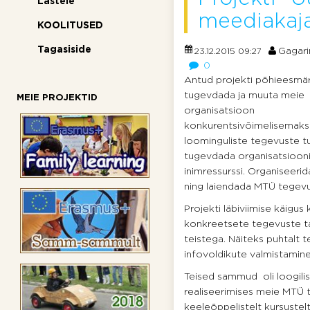
Lastele
meediakaja
KOOLITUSED
Tagasiside
Gagari
23.12.2015 09:27
0
Antud projekti põhieesmärg
tugevdada ja muuta meie
MEIE PROJEKTID
organisatsioon
konkurentsivõimelisemaks
loominguliste tegevuste tu
tugevdada organisatsioon
inimressurssi. Organiseerid
ning laiendada MTÜ tegev
Projekti läbiviimise käigu
konkreetsete tegevuste täit
teistega. Näiteks puhtalt
infovoldikute valmistamine
Teised sammud oli loogilis
realiseerimises meie MTÜ t
keeleõppelistelt kursustelt,