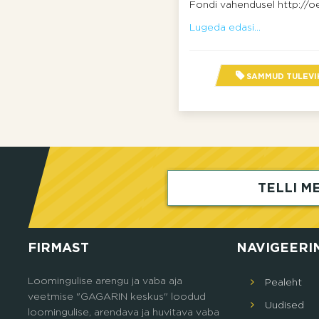
Fondi vahendusel http://oe
Lugeda edasi...
SAMMUD TULEVI
TELLI ME
FIRMAST
NAVIGEERI
Loomingulise arengu ja vaba aja
Pealeht
veetmise "GAGARIN keskus" loodud
Uudised
loomingulise, arendava ja huvitava vaba