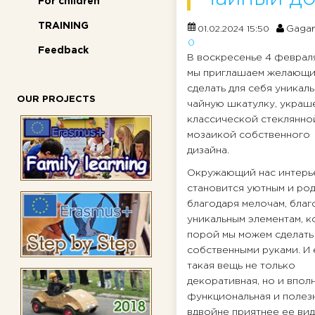
For children
TRAINING
Gagar
01.02.2024 15:50
0
Feedback
В воскресенье 4 февраля
мы приглашаем желающ
сделать для себя уникал
OUR PROJECTS
чайную шкатулку, украш
классической стеклянно
мозаикой собственного
дизайна.
Окружающий нас интерь
становится уютным и род
благодаря мелочам, благ
уникальным элементам, 
порой мы можем сделать
собственными руками. И 
такая вещь не только
декоративная, но и впол
функциональная и полезн
вдвойне приятнее ее вид