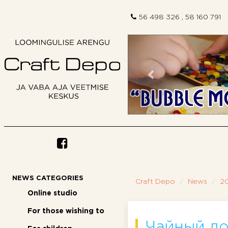
56 498 326 , 58 160 791
Previous
NEWS CATEGORIES
Craft Depo
News
2
Online studio
For those wishing to
Чайный до