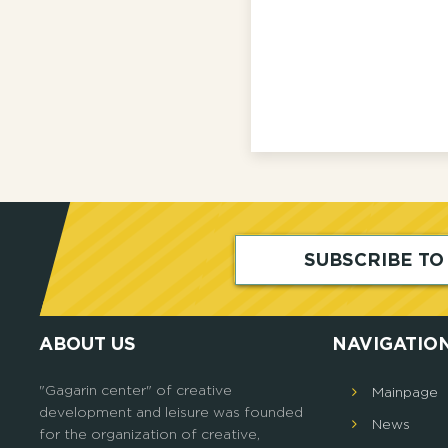
SUBSCRIBE T
ABOUT US
NAVIGATIO
"Gagarin center" of creative
Mainpage
development and leisure was founded
News
for the organization of creative,